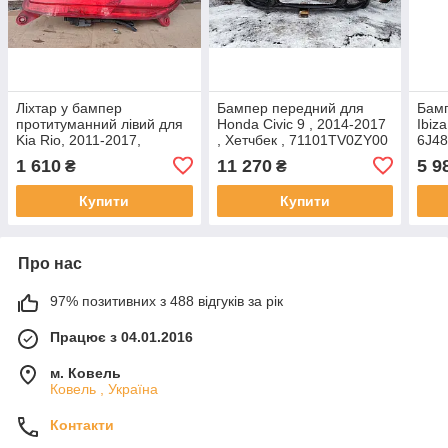
Ліхтар у бампер
Бампер передний для
Бамп
протитуманний лівий для
Honda Civic 9 , 2014-2017
Ibiz
Kia Rio, 2011-2017,
, Хетчбек , 71101TV0ZY00
6J4
Хітчбек, 924051W200
, 71101-TV0-ZY00
1 610
11 270
5 9
₴
₴
Купити
Купити
Про нас
97% позитивних з 488 відгуків за рік
Працює з 04.01.2016
м. Ковель
Ковель , Україна
Контакти