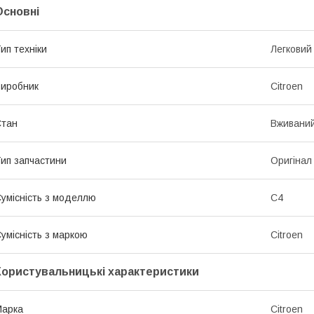
Основні
ип техніки
Легковий
иробник
Citroen
Стан
Вживани
ип запчастини
Оригінал
умісність з моделлю
C4
умісність з маркою
Citroen
Користувальницькі характеристики
Марка
Citroen