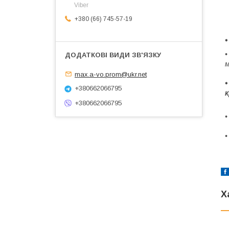
Viber
+380 (66) 745-57-19
•
•
м
max.a-vo.prom@ukr.net
•
+380662066795
к
+380662066795
•
•
Х