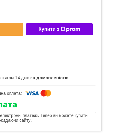
Купити з
ротягом 14 днів
за домовленістю
 електронні платежі. Тепер ви можете купити
окидаючи сайту.