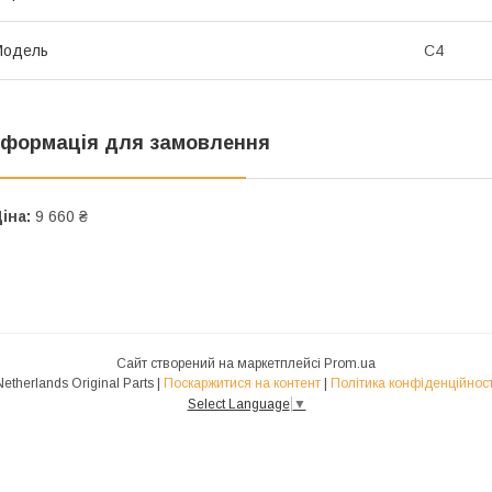
Модель
C4
нформація для замовлення
іна:
9 660 ₴
Сайт створений на маркетплейсі
Prom.ua
Netherlands Original Parts |
Поскаржитися на контент
|
Політика конфіденційност
Select Language
▼