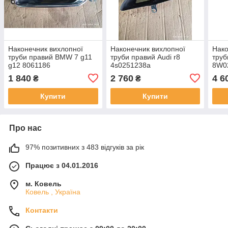
Наконечник вихлопної
Наконечник вихлопної
Нако
труби правий BMW 7 g11
труби правий Audi r8
труб
g12 8061186
4s0251238a
8W0
1 840
2 760
4 6
₴
₴
Купити
Купити
Про нас
97% позитивних з 483 відгуків за рік
Працює з 04.01.2016
м. Ковель
Ковель , Україна
Контакти