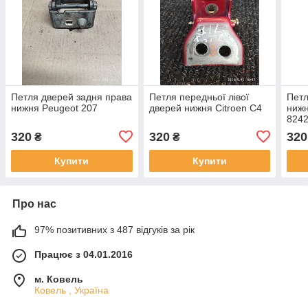
Петля дверей задня права
Петля передньої лівої
Петл
нижня Peugeot 207
дверей нижня Citroen C4
нижн
824
320
320
320
₴
₴
Купити
Купити
Про нас
97% позитивних з 487 відгуків за рік
Працює з 04.01.2016
м. Ковель
Ковель , Україна