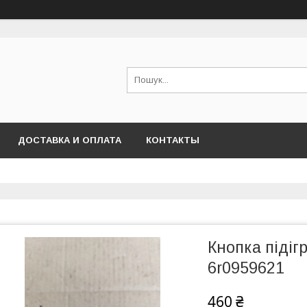
ДОСТАВКА И ОПЛАТА
КОНТАКТЫ
Кнопка підіг
6r0959621
460 ₴