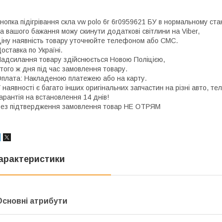
нопка підігрівання скла vw polo 6r 6r0959621 БУ в нормальному стан
а вашого бажання можу скинути додаткові світлини на Viber,
іну наявність товару уточнюйте телефоном або СМС.
оставка по Україні.
адсилання товару здійснюється Новою Поліцією,
ого ж дня під час замовлення товару.
плата: Накладеною платежею або на карту.
 наявності є багато інших оригінальних запчастин на різні авто, 
арантія на встановлення 14 днів!
ез підтвердження замовлення товар НЕ ОТРЯМ
арактеристики
Основні атрибути