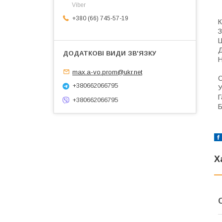
Viber
+380 (66) 745-57-19
К
З
Ц
Д
Н
т
max.a-vo.prom@ukr.net
О
+380662066795
У
Г
+380662066795
Б
Х