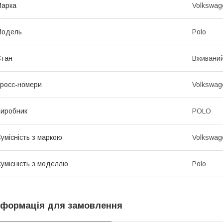
Марка
Volkswag
Модель
Polo
Стан
Вживани
росс-номери
Volkswag
иробник
POLO
умісність з маркою
Volkswag
умісність з моделлю
Polo
нформація для замовлення