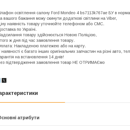
лафон освітлення салону Ford Mondeo 4 bs7113k767ae БУ в норма
а вашого бажання можу скинути додаткові світлини на Viber,
іну наявність товару уточнюйте телефоном або СМС.
оставка по Україні.
адсилання товару здійснюється Новою Поліцією,
ого ж дня під час замовлення товару.
плата: Накладеною платежею або на карту.
 наявності є багато інших оригінальних запчастин на різні авто, 
арантія на встановлення 14 днів!
ез підтвердження замовлення товар НЕ ОТРИМАЄмо
арактеристики
Основні атрибути