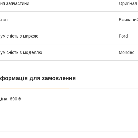
ип запчастини
Оригінал
Стан
Вживани
умісність з маркою
Ford
умісність з моделлю
Mondeo
нформація для замовлення
іна:
690 ₴