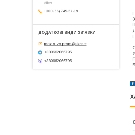
Viber
+380 (66) 745-57-19
П
З
Ц
Д
Н
т
max.a-vo.prom@ukr.net
О
+380662066795
У
Г
+380662066795
Б
Х