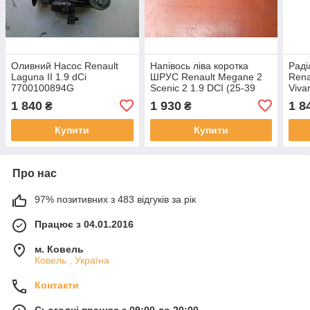
Оливний Насос Renault
Напівось ліва коротка
Раді
Laguna II 1.9 dCi
ШРУС Renault Megane 2
Rena
7700100894G
Scenic 2 1.9 DCI (25-39
Viva
шл), 8200198016
7700
1 840
1 930
1 8
₴
₴
911
Купити
Купити
Про нас
97% позитивних з 483 відгуків за рік
Працює з 04.01.2016
м. Ковель
Ковель , Україна
Контакти
Сьогодні працює з 09:00 до 20:00