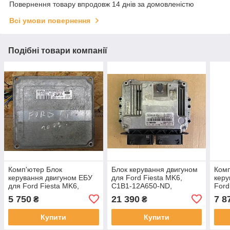
Повернення товару впродовж 14 днів за домовленістю
Всі умови повернення
Подібні товари компанії
Комп'ютер Блок
Блок керування двигуном
Комп
керування двигуном ЕБУ
для Ford Fiesta MK6,
керу
для Ford Fiesta MK6,
C1B1-12A650-ND,
Ford
SIEMENS S118763002C,
C1B112A650ND,
8C1
5 750
21 390
7 8
₴
₴
2S6A-12A650-PB, 2UFA,
0261S09550
12A6
J38AC
109
Купити
Купити