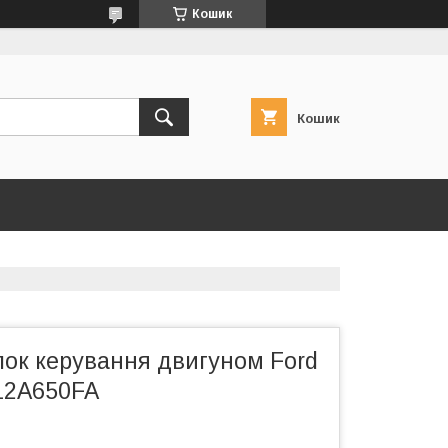
Кошик
Кошик
лок керування двигуном Ford
F12A650FA