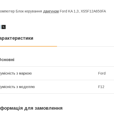
омпютер Блок керування
двигуном
Ford KA 1,3, XS5F12A650FA
арактеристики
Основні
умісність з маркою
Ford
умісність з моделлю
F12
нформація для замовлення