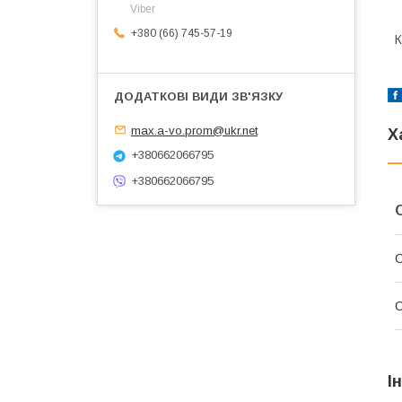
Viber
+380 (66) 745-57-19
К
max.a-vo.prom@ukr.net
Х
+380662066795
+380662066795
С
С
І