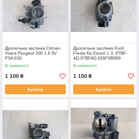
Дросельна заслінка Citroen
Дросельна заслінка Ford
Xsara Peugeot 206 1.6 8V
Fiesta Ka Escort 1.3, 97BF-
PSA 630,
AD,97BFAD,928F9B989
72776020,7277602002
В наявності
В наявності
1 100
1 150
₴
₴
Купити
Купити