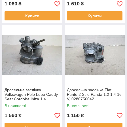
1 060
1 610
₴
₴
Купити
Купити
Дросельна заслінка
Дросельна заслінка Fiat
Volkswagen Polo Lupo Caddy
Punto 2 Stilo Panda 1.2 1.4 16
Seat Cordoba Ibiza 1.4
V, 0280750042
Mpi,030133062A,0280750049
В наявності
В наявності
1 560
1 150
₴
₴