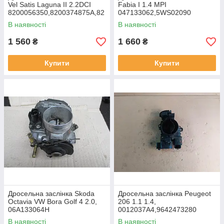
Vel Satis Laguna II 2.2DCI
Fabia I 1.4 MPI
8200056350,8200374875A,82
047133062,5WS02090
00407431
В наявності
В наявності
1 560
1 660
₴
₴
Купити
Купити
Дросельна заслінка Skoda
Дросельна заслінка Peugeot
Octavia VW Bora Golf 4 2.0,
206 1.1 1.4,
06A133064H
0012037A4,9642473280
В наявності
В наявності