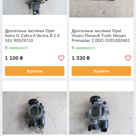
Дросельна заслінка Opel
Дросельна заслінка Opel
Astra G Zafira A Vectra B 1.6
Vivaro Renault Trafic Nissan
16V 90529710
Primastar 2.0DCi 0281002681
8200330812
В наявності
В наявності
1 100
1 330
₴
₴
Купити
Купити