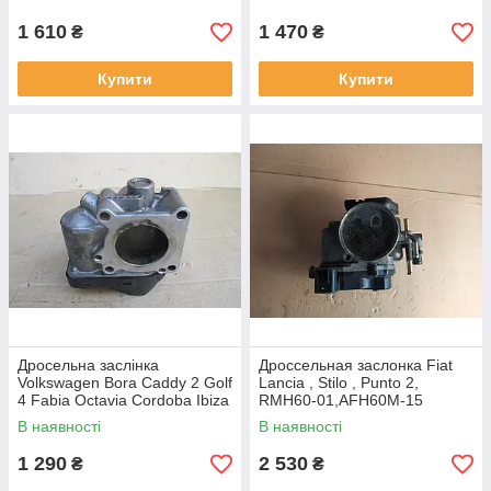
1 610
1 470
₴
₴
Купити
Купити
Дросельна заслінка
Дроссельная заслонка Fiat
Volkswagen Bora Caddy 2 Golf
Lancia , Stilo , Punto 2,
4 Fabia Octavia Cordoba Ibiza
RMH60-01,AFH60M-15
Leon Toledo 1.2 1.4
В наявності
В наявності
036133062B
1 290
2 530
₴
₴