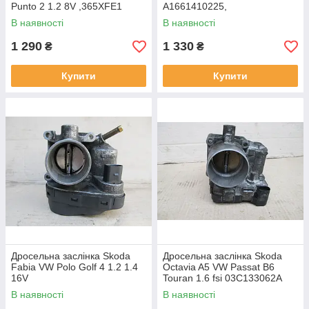
Punto 2 1.2 8V ,365XFE1
A1661410225,
408238127002, DK0025011
В наявності
В наявності
1 290
1 330
₴
₴
Купити
Купити
Дросельна заслінка Skoda
Дросельна заслінка Skoda
Fabia VW Polo Golf 4 1.2 1.4
Octavia A5 VW Passat B6
16V
Touran 1.6 fsi 03C133062A
036133062,408238321001
В наявності
В наявності