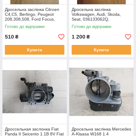
Дросельна заслінка Citroen
Дросельна заслінка
C4,C5, Berlingo, Peugeot
Volkswagen, Audi, Skoda,
208,308,508, Ford Focus,
Seat, 036133062Q,
Mondeo
408238323010
Готово до відправки
Готово до відправки
IV,Fiesta,9673534480,282750
19,0345G4
510
1 200
₴
₴
Купити
Купити
Дроссельная заслонка Fiat
Дросельна заслінка Mercedes
Panda II Seicento 1.1B 8V Fiat
A-Klaasa W168 1.4