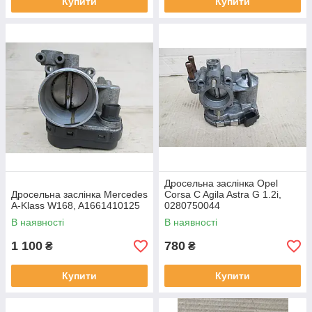
Купити
Купити
Дросельна заслінка Opel
Дросельна заслінка Mercedes
Corsa C Agila Astra G 1.2i,
A-Klass W168, A1661410125
0280750044
В наявності
В наявності
1 100
780
₴
₴
Купити
Купити